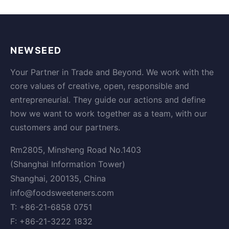
NEWSEED
Your Partner in Trade and Beyond. We work with the
core values of creative, open, responsible and
entrepreneurial. They guide our actions and define
how we want to work together as a team, with our
customers and our partners.
Rm2805, Minsheng Road No.1403
(Shanghai Information Tower)
Shanghai, 200135, China
info@foodsweeteners.com
T: +86-21-6858 0751
F: +86-21-3222 1832