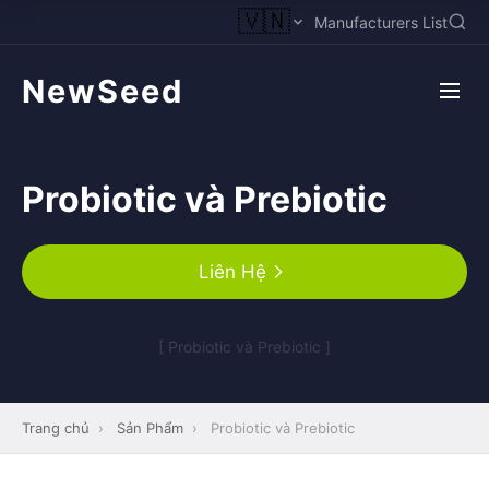
🇻🇳
Manufacturers List
NewSeed
Probiotic và Prebiotic
Liên Hệ
[ Probiotic và Prebiotic ]
Trang chủ
›
Sản Phẩm
›
Probiotic và Prebiotic