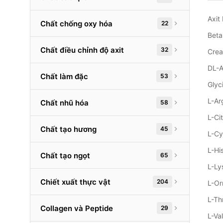
Axit
Chất chống oxy hóa
22
Beta
Chất điều chỉnh độ axit
32
Crea
DL-A
Chất làm đặc
53
Glyc
L-Ar
Chất nhũ hóa
58
L-Ci
Chất tạo hương
45
L-Cy
L-Hi
Chất tạo ngọt
65
L-Ly
Chiết xuất thực vật
204
L-Or
L-Th
Collagen và Peptide
29
L-Va