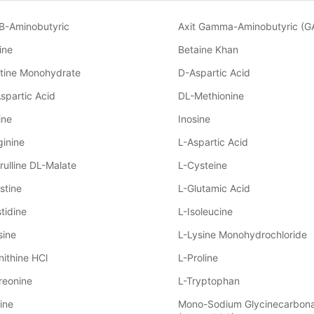
 B-Aminobutyric
Axit Gamma-Aminobutyric (G
ine
Betaine Khan
tine Monohydrate
D-Aspartic Acid
spartic Acid
DL-Methionine
ine
Inosine
ginine
L-Aspartic Acid
trulline DL-Malate
L-Cysteine
stine
L-Glutamic Acid
stidine
L-Isoleucine
sine
L-Lysine Monohydrochloride
nithine HCl
L-Proline
reonine
L-Tryptophan
line
Mono-Sodium Glycinecarbon