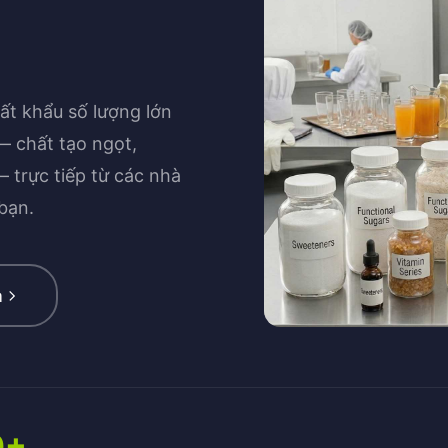
ất khẩu số lượng lớn
— chất tạo ngọt,
 trực tiếp từ các nhà
bạn.
m
0+