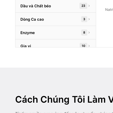
Dầu và Chất béo
23
Natr
Dòng Ca cao
3
Enzyme
8
Gia vị
10
Hương liệu
22
Khác
50
Khoáng chất
53
Cách Chúng Tôi Làm V
Nguyên liệu từ sữa
16
Phẩm màu thực phẩm
62