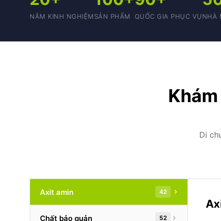
NĂM KINH NGHIỆM
SẢN PHẨM
QUỐC GIA PHỤC VỤ
NHÀ 
Khám 
Di ch
Axit amin
42
Ax
Chất bảo quản
52