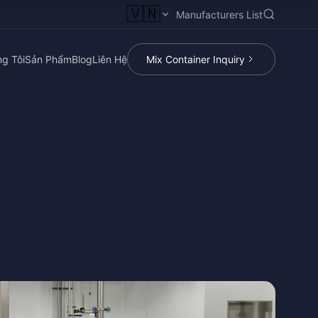
🇻🇳
Manufacturers List
g Tôi
Sản Phẩm
Blog
Liên Hệ
Mix Container Inquiry