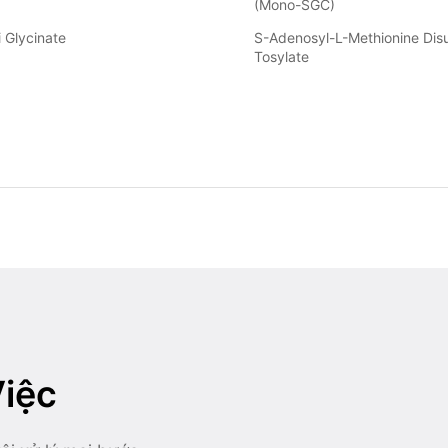
(Mono-SGC)
i Glycinate
S-Adenosyl-L-Methionine Disu
Tosylate
iệc