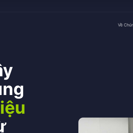
Về Chún
ậy
ung
iệu
ừ