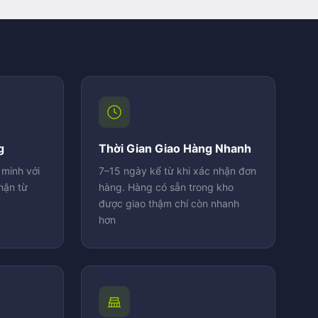
g
Thời Gian Giao Hàng Nhanh
minh với
7–15 ngày kể từ khi xác nhận đơn
hận từ
hàng. Hàng có sẵn trong kho
được giao thậm chí còn nhanh
hơn