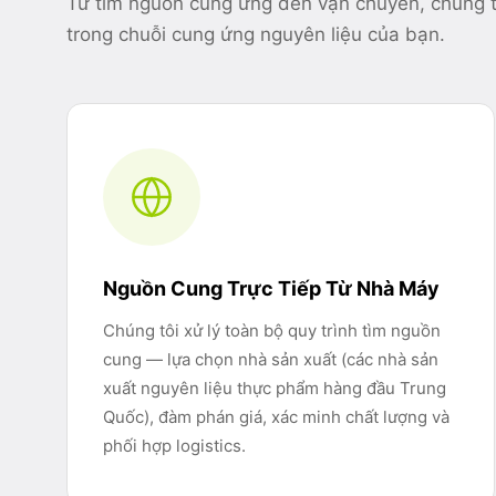
Từ tìm nguồn cung ứng đến vận chuyển, chúng t
trong chuỗi cung ứng nguyên liệu của bạn.
Phosphate
35
Probiotic và Prebiotic
14
Protein
49
Rau khô
27
Nguồn Cung Trực Tiếp Từ Nhà Máy
Sản phẩm chủ lực khác
36
Chúng tôi xử lý toàn bộ quy trình tìm nguồn
Thực phẩm bổ sung
23
cung — lựa chọn nhà sản xuất (các nhà sản
xuất nguyên liệu thực phẩm hàng đầu Trung
Tinh bột và Đường
27
Quốc), đàm phán giá, xác minh chất lượng và
phối hợp logistics.
Trà và Nước ép
14