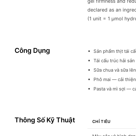
gel firmness and redu
declared as an ingre
(1 unit = 1 µmol hyd
Công Dụng
Sản phẩm thịt tái c
Tái cấu trúc hải sả
Sữa chua và sữa lê
Phô mai — cải thiện
Pasta và mì sợi — c
Thông Số Kỹ Thuật
CHỈ TIÊU