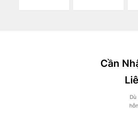
Cần Nhậ
Li
Dù 
hỗn