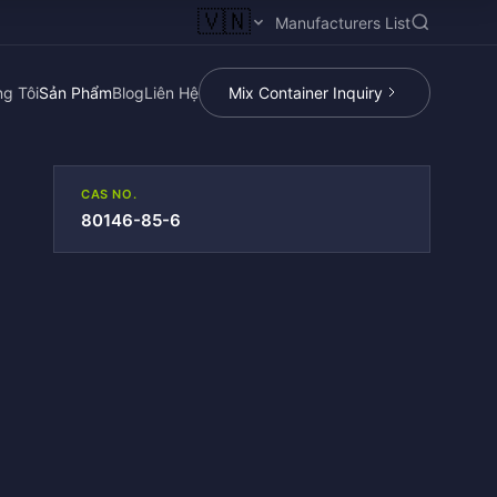
🇻🇳
Manufacturers List
g Tôi
Sản Phẩm
Blog
Liên Hệ
Mix Container Inquiry
CAS NO.
80146-85-6