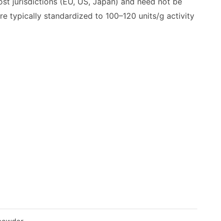
ost jurisdictions (EU, US, Japan) and need not be
e typically standardized to 100–120 units/g activity