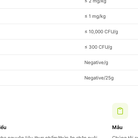
≤ 2 mg/kg
≤ 1 mg/kg
≤ 10,000 CFU/g
≤ 300 CFU/g
Negative/g
Negative/25g
iểu
Mẫu
 cho nguyên liệu thực phẩm/thức ăn chăn nuôi
Chúng tôi c