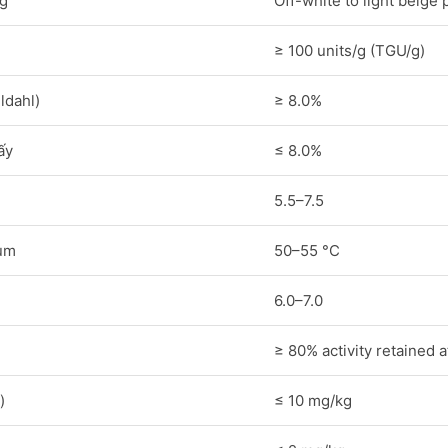
ng
Off-white to light beige
≥ 100 units/g (TGU/g)
ldahl)
≥ 8.0%
ấy
≤ 8.0%
5.5–7.5
um
50–55 °C
6.0–7.0
≥ 80% activity retained 
)
≤ 10 mg/kg