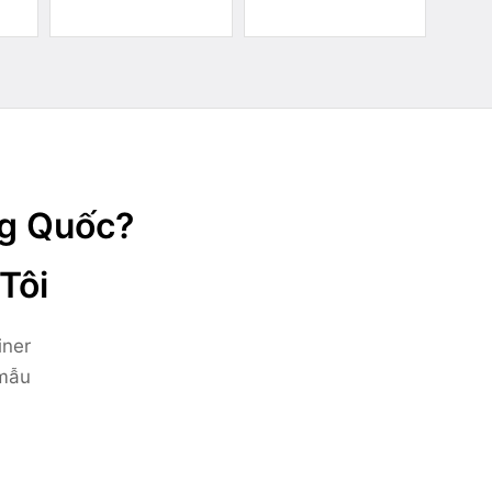
ng Quốc?
Tôi
iner
 mẫu