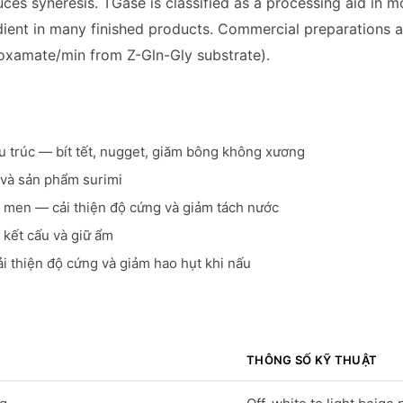
ces syneresis. TGase is classified as a processing aid in m
dient in many finished products. Commercial preparations ar
roxamate/min from Z-Gln-Gly substrate).
ấu trúc — bít tết, nugget, giăm bông không xương
n và sản phẩm surimi
n men — cải thiện độ cứng và giảm tách nước
 kết cấu và giữ ẩm
ải thiện độ cứng và giảm hao hụt khi nấu
THÔNG SỐ KỸ THUẬT