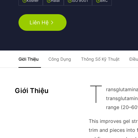
Kosher
Halal
ISO 9001
BRC
Liên Hệ
Giới Thiệu
Công Dụng
Thông Số Kỹ Thuật
Điều
T
ransglutamina
Giới Thiệu
transglutamin
range (20–60°
This improves gel str
trim and pieces into