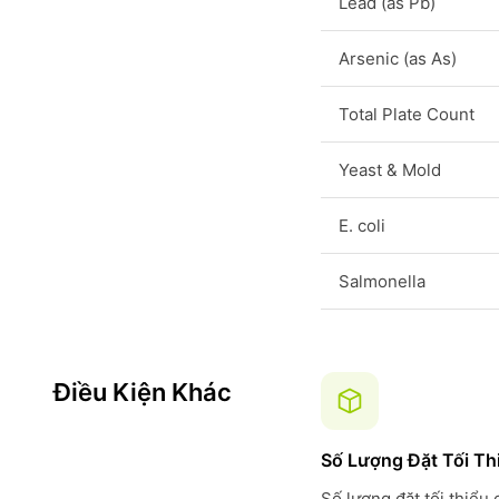
Lead (as Pb)
Arsenic (as As)
Total Plate Count
Yeast & Mold
E. coli
Salmonella
Điều Kiện Khác
Số Lượng Đặt Tối Th
Số lượng đặt tối thiểu