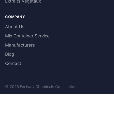
Extraits Végétaux
COMPANY
About Us
Mix Container Service
Manufacturers
Blog
Contact
© 2026 Fortway Chemicals Co., Limited.