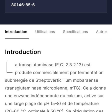
80146-85-6
Introduction
Utilisations
Spécifications
Autres C
Introduction
L
a transglutaminase (E.C. 2.3.2.13) est
produite commercialement par fermentation
submergée de Streptoverticillium mobaraense
(transglutaminase microbienne, mTG). Cela donne
une enzyme indépendante du calcium, active sur
une large plage de pH (5–8) et de température
(20–60 °C, optimale à 50 °C). Sa réticulation des