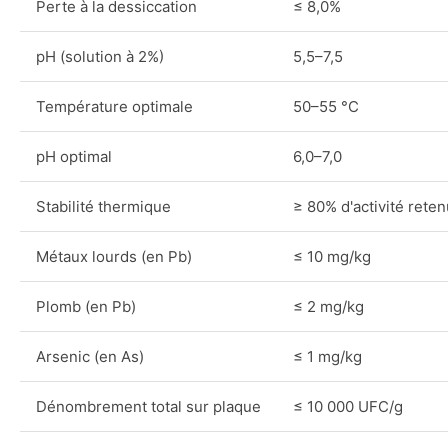
Perte à la dessiccation
≤ 8,0%
pH (solution à 2%)
5,5–7,5
Température optimale
50–55 °C
pH optimal
6,0–7,0
Stabilité thermique
≥ 80% d'activité reten
Métaux lourds (en Pb)
≤ 10 mg/kg
Plomb (en Pb)
≤ 2 mg/kg
Arsenic (en As)
≤ 1 mg/kg
Dénombrement total sur plaque
≤ 10 000 UFC/g