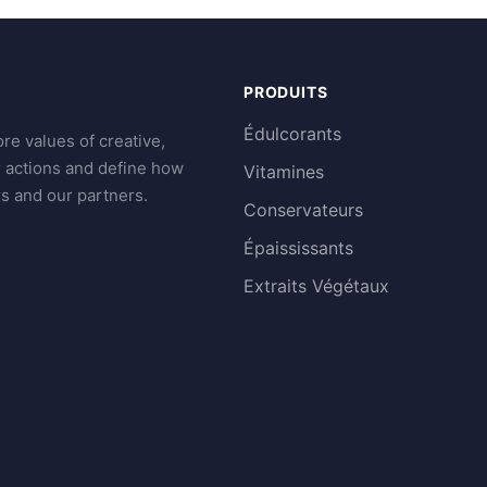
PRODUITS
Édulcorants
re values of creative,
r actions and define how
Vitamines
s and our partners.
Conservateurs
Épaississants
Extraits Végétaux