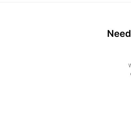
Need 
W