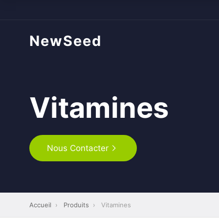
NewSeed
Vitamines
Nous Contacter
Accueil
›
Produits
›
Vitamines