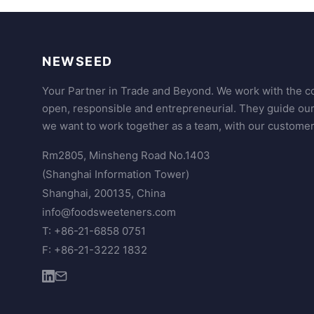
NEWSEED
Your Partner in Trade and Beyond. We work with the co
open, responsible and entrepreneurial. They guide ou
we want to work together as a team, with our customer
Rm2805, Minsheng Road No.1403
(Shanghai Information Tower)
Shanghai, 200135, China
info@foodsweeteners.com
T: +86-21-6858 0751
F: +86-21-3222 1832