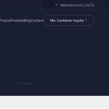
🇫🇷
Manufacturers List
Propos
Produits
Blog
Contact
Mix Container Inquiry
[ Vitamines ]