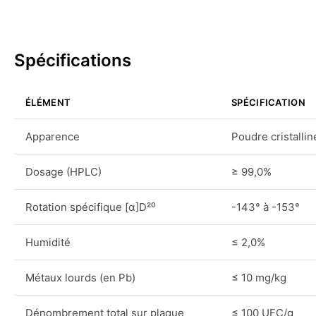
Spécifications
ÉLÉMENT
SPÉCIFICATION
Apparence
Poudre cristalli
Dosage (HPLC)
≥ 99,0%
Rotation spécifique [α]D²⁰
-143° à -153°
Humidité
≤ 2,0%
Métaux lourds (en Pb)
≤ 10 mg/kg
Dénombrement total sur plaque
≤ 100 UFC/g