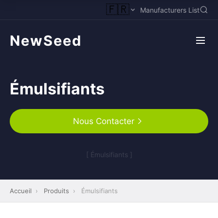
🇫🇷
Manufacturers List
NewSeed
Émulsifiants
Nous Contacter
[ Émulsifiants ]
Accueil
›
Produits
›
Émulsifiants