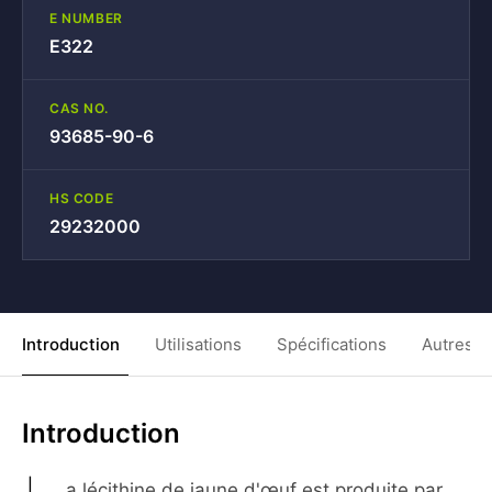
E NUMBER
E322
CAS NO.
93685-90-6
HS CODE
29232000
Introduction
Utilisations
Spécifications
Autres C
Introduction
a lécithine de jaune d'œuf est produite par