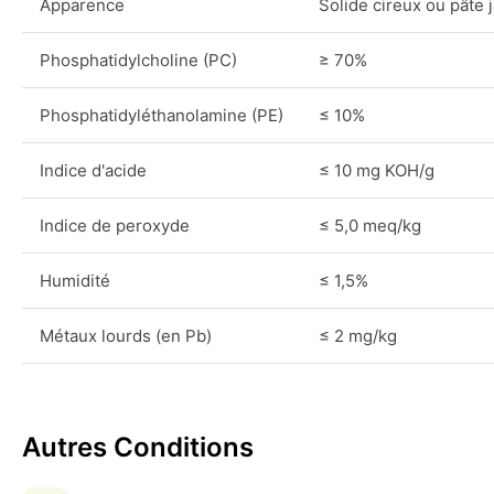
Apparence
Solide cireux ou pâte 
Phosphatidylcholine (PC)
≥ 70%
Phosphatidyléthanolamine (PE)
≤ 10%
Indice d'acide
≤ 10 mg KOH/g
Indice de peroxyde
≤ 5,0 meq/kg
Humidité
≤ 1,5%
Métaux lourds (en Pb)
≤ 2 mg/kg
Autres Conditions