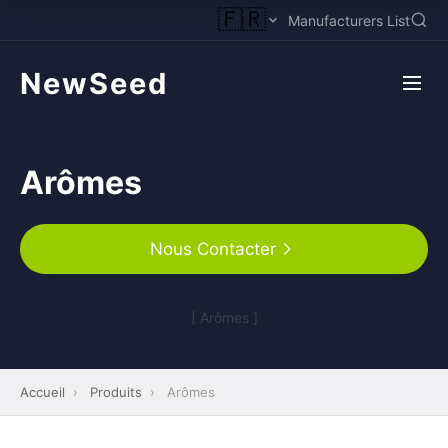
🇫🇷
Manufacturers List
NewSeed
Arômes
Nous Contacter
[ Arômes ]
Accueil
›
Produits
›
Arômes