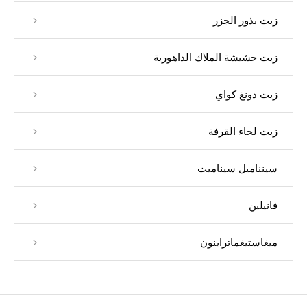
زيت بذور الجزر
زيت حشيشة الملاك الداهورية
زيت دونغ كواي
زيت لحاء القرفة
سينناميل سيناميت
فانيلين
ميغاستيغماتراينون