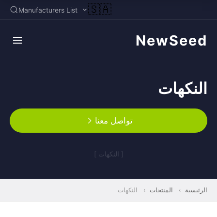
🇸🇦
Manufacturers List
NewSeed
النكهات
تواصل معنا
[ النكهات ]
الرئيسية
›
المنتجات
›
النكهات