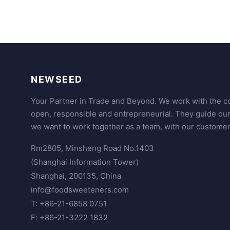
NEWSEED
Your Partner in Trade and Beyond. We work with the co
open, responsible and entrepreneurial. They guide ou
we want to work together as a team, with our customer
Rm2805, Minsheng Road No.1403
(Shanghai Information Tower)
Shanghai, 200135, China
info@foodsweeteners.com
T: +86-21-6858 0751
F: +86-21-3222 1832