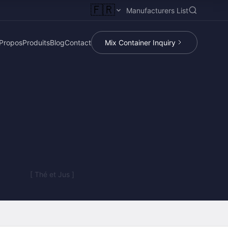
🇫🇷
Manufacturers List
Propos
Produits
Blog
Contact
Mix Container Inquiry
[ Thé et Jus ]