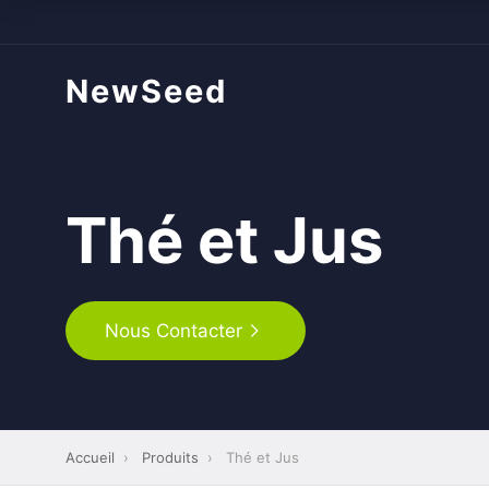
NewSeed
Thé et Jus
Nous Contacter
Accueil
›
Produits
›
Thé et Jus