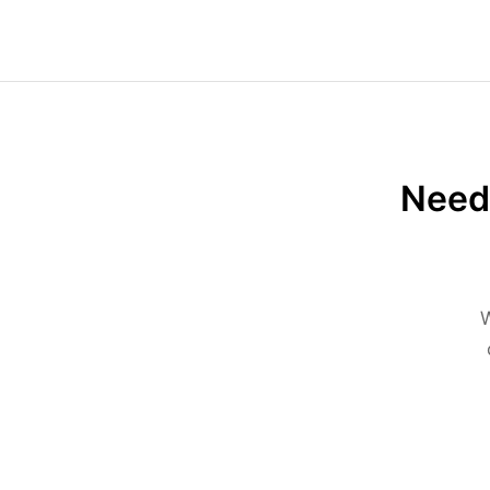
Need 
W