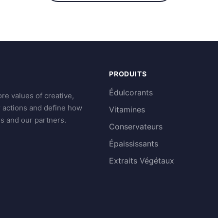
PRODUITS
Édulcorants
re values of creative,
r actions and define how
Vitamines
s and our partners.
Conservateurs
Épaississants
Extraits Végétaux