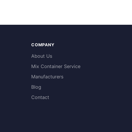
COMPANY
About Us
Mix Container Service
Manufacturers
Blog
Contact