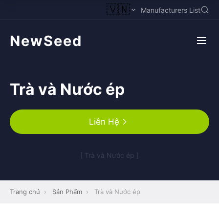
🇻🇳
Manufacturers List
NewSeed
Trà và Nước ép
Liên Hệ
[ Trà và Nước ép ]
Trang chủ
›
Sản Phẩm
›
Trà và Nước ép