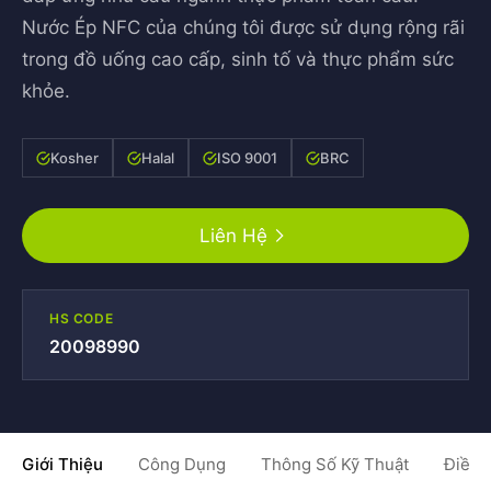
Nước Ép NFC của chúng tôi được sử dụng rộng rãi
trong đồ uống cao cấp, sinh tố và thực phẩm sức
khỏe.
Kosher
Halal
ISO 9001
BRC
Liên Hệ
HS CODE
20098990
Giới Thiệu
Công Dụng
Thông Số Kỹ Thuật
Điều 