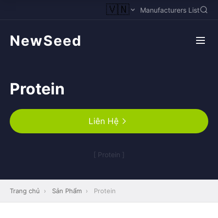
🇻🇳
Manufacturers List
NewSeed
Protein
Liên Hệ
[ Protein ]
Trang chủ
›
Sản Phẩm
›
Protein