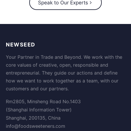
Speak to Our Experts
NEWSEED
Your Partner in Trade and Beyond. We work with the
core values of creative, open, responsible and
entrepreneurial. They guide our actions and define
how we want to work together as a team, with our
customers and our partners.
Rm2805, Minsheng Road No.1403
(Shanghai Information Tower)
Shanghai, 200135, China
info@foodsweeteners.com