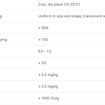
Cool, dry place (15-25°C)
ng
Uniform in size and shape, translucent 
≥ 90%
ying
≤ 15%
6.0 - 7.5
≤ 5%
≤ 0.5 mg/kg
≤ 0.5 mg/kg
≤ 1000 cfu/g