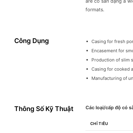
are có sẵn dạng a wi
formats.
Công Dụng
Casing for fresh po
Encasement for smo
Production of slim 
Casing for cooked a
Manufacturing of un
Các loại/cấp độ có s
Thông Số Kỹ Thuật
CHỈ TIÊU