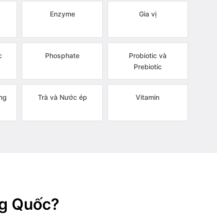
Enzyme
Gia vị
c
Phosphate
Probiotic và
Prebiotic
ng
Trà và Nước ép
Vitamin
ng Quốc?