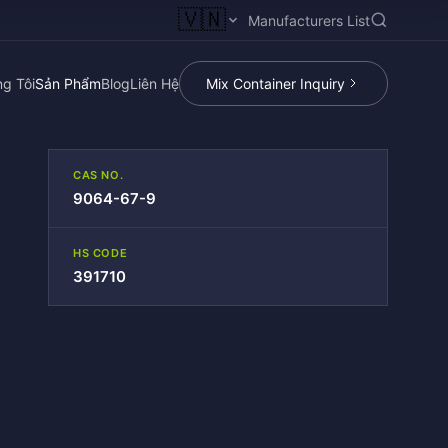
🇻🇳
Manufacturers List
g Tôi
Sản Phẩm
Blog
Liên Hệ
Mix Container Inquiry
CAS NO.
9064-67-9
HS CODE
391710