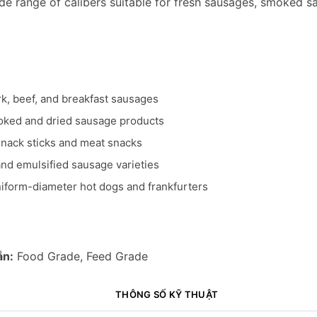
de range of calibers suitable for fresh sausages, smoked s
rk, beef, and breakfast sausages
ked and dried sausage products
snack sticks and meat snacks
nd emulsified sausage varieties
iform-diameter hot dogs and frankfurters
ẵn:
Food Grade, Feed Grade
THÔNG SỐ KỸ THUẬT