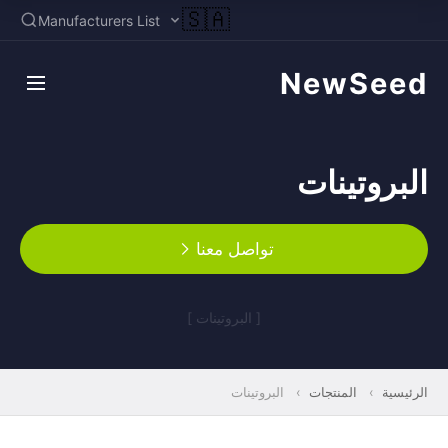
🇸🇦
Manufacturers List
NewSeed
البروتينات
تواصل معنا
[ البروتينات ]
الرئيسية
›
المنتجات
›
البروتينات