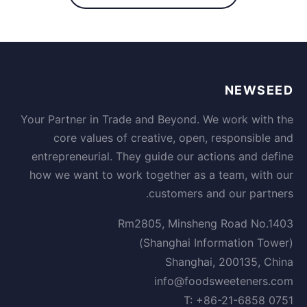
NEWSEED
Your Partner in Trade and Beyond. We work with the
core values of creative, open, responsible and
entrepreneurial. They guide our actions and define
how we want to work together as a team, with our
customers and our partners.
Rm2805, Minsheng Road No.1403
(Shanghai Information Tower)
Shanghai, 200135, China
info@foodsweeteners.com
T: +86-21-6858 0751