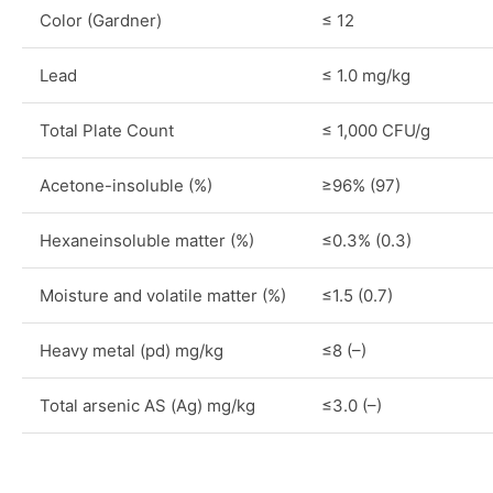
Color (Gardner)
≤ 12
Lead
≤ 1.0 mg/kg
Total Plate Count
≤ 1,000 CFU/g
Acetone-insoluble (%)
≥96% (97)
Hexaneinsoluble matter (%)
≤0.3% (0.3)
Moisture and volatile matter (%)
≤1.5 (0.7)
Heavy metal (pd) mg/kg
≤8 (–)
Total arsenic AS (Ag) mg/kg
≤3.0 (–)