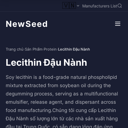
🇻🇳
Manufacturers List
NewSeed
Trang chủ
›
Sản Phẩm
›
Protein
›
Lecithin Đậu Nành
Lecithin Đậu Nành
Soy lecithin is a food-grade natural phospholipid
mixture extracted from soybean oil during the
degumming process, serving as a multifunctional
emulsifier, release agent, and dispersant across
food manufacturing.Chúng tôi cung cấp Lecithin
Đậu Nành số lượng lớn từ các nhà sản xuất hàng
đầu tại Trung Quốc, có sẵn dạng lỏng đáp ứng