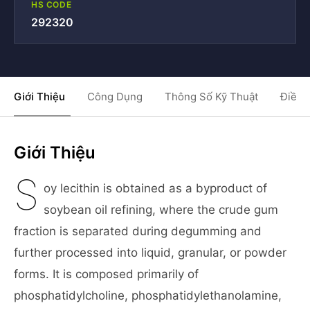
HS CODE
292320
Giới Thiệu
Công Dụng
Thông Số Kỹ Thuật
Điều 
Giới Thiệu
S
oy lecithin is obtained as a byproduct of
soybean oil refining, where the crude gum
fraction is separated during degumming and
further processed into liquid, granular, or powder
forms. It is composed primarily of
phosphatidylcholine, phosphatidylethanolamine,