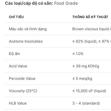
Các loại/cấp độ có sẵn:
Food Grade
CHỈ TIÊU
THÔNG SỐ KỸ THUẬT
Màu sắc và hình dạng
Brown viscous liquid
Acetone Insolubles
≥ 62% (liquid), ≥ 97%
Độ ẩm
≤ 1.0%
Acid Value
≤ 36 mg KOH/g
Peroxide Value
≤ 5 meq/kg
Viscosity (25°C)
≤ 15,000 cP (liquid)
HLB Value
3 - 4 (standard)