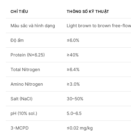
CHỈ TIÊU
THÔNG SỐ KỸ THUẬT
Màu sắc và hình dạng
Light brown to brown free-flo
Độ ẩm
≤6.0%
Protein (N×6.25)
≥40%
Total Nitrogen
≥6.4%
Amino Nitrogen
≥3.0%
Salt (NaCl)
30–50%
pH (10% sol.)
5.0–6.5
3-MCPD
≤0.02 mg/kg