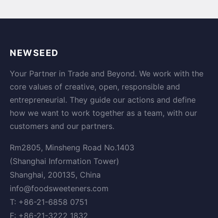
NEWSEED
Your Partner in Trade and Beyond. We work with the
core values of creative, open, responsible and
entrepreneurial. They guide our actions and define
how we want to work together as a team, with our
customers and our partners.
Rm2805, Minsheng Road No.1403
(Shanghai Information Tower)
Shanghai, 200135, China
info@foodsweeteners.com
T: +86-21-6858 0751
F: +86-21-3222 1832