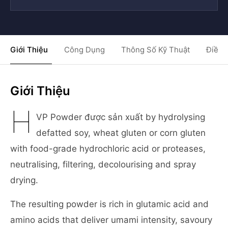
Giới Thiệu
Công Dụng
Thông Số Kỹ Thuật
Điều 
Giới Thiệu
H
VP Powder được sản xuất by hydrolysing
defatted soy, wheat gluten or corn gluten
with food-grade hydrochloric acid or proteases,
neutralising, filtering, decolourising and spray
drying.
The resulting powder is rich in glutamic acid and
amino acids that deliver umami intensity, savoury