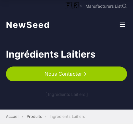
🇫🇷
Manufacturers List
NewSeed
Ingrédients Laitiers
Nous Contacter
[ Ingrédients Laitiers ]
Accueil
›
Produits
›
Ingrédients Laitiers