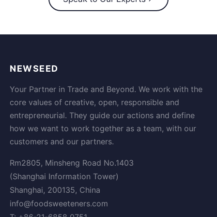
NEWSEED
Your Partner in Trade and Beyond. We work with the
core values of creative, open, responsible and
entrepreneurial. They guide our actions and define
how we want to work together as a team, with our
customers and our partners.
Rm2805, Minsheng Road No.1403
(Shanghai Information Tower)
Shanghai, 200135, China
info@foodsweeteners.com