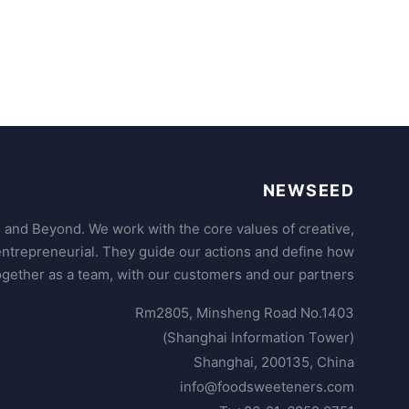
NEWSEED
 and Beyond. We work with the core values of creative,
ntrepreneurial. They guide our actions and define how
gether as a team, with our customers and our partners.
Rm2805, Minsheng Road No.1403
(Shanghai Information Tower)
Shanghai, 200135, China
info@foodsweeteners.com