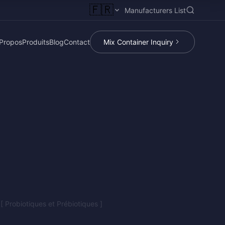
🇫🇷
Manufacturers List
Propos
Produits
Blog
Contact
Mix Container Inquiry
[ Probiotiques et Prébiotiques ]