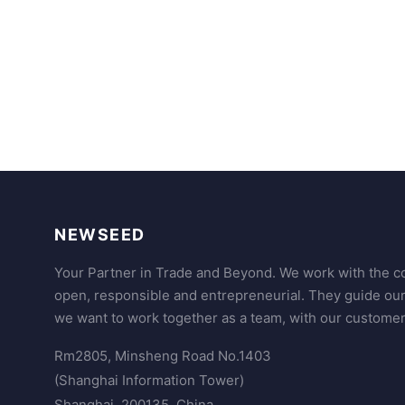
NEWSEED
Your Partner in Trade and Beyond. We work with the co
open, responsible and entrepreneurial. They guide ou
we want to work together as a team, with our customer
Rm2805, Minsheng Road No.1403
(Shanghai Information Tower)
Shanghai, 200135, China