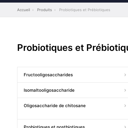
Accueil
›
Produits
›
Probiotiques et Prébiotiques
Probiotiques et Prébioti
Fructooligosaccharides
Isomaltooligosaccharide
Oligosaccharide de chitosane
Probiotiques et postbiotiques