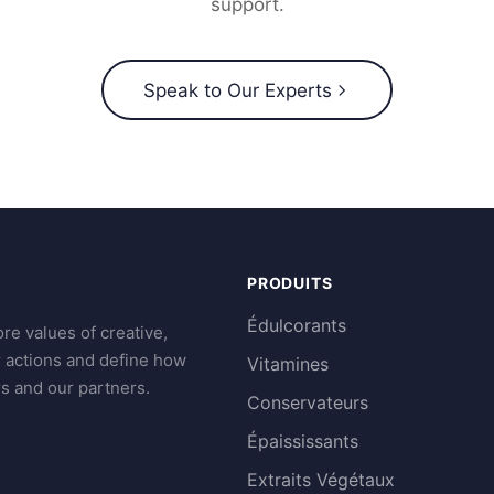
support.
Speak to Our Experts
PRODUITS
Édulcorants
re values of creative,
r actions and define how
Vitamines
s and our partners.
Conservateurs
Épaississants
Extraits Végétaux