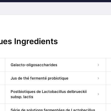
ques Ingredients
Galacto-oligosaccharides
Jus de thé fermenté probiotique
Postbiotiques de Lactobacillus delbrueckii
subsp. lactis
Série de solutions fermentées de Lactobacillus