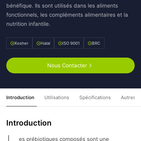
bénéfique. Ils sont utilisés dans les aliments
fonctionnels, les compléments alimentaires et la
nutrition infantile.
Kosher
Halal
ISO 9001
BRC
Nous Contacter
Introduction
Utilisations
Spécifications
Autres C
Introduction
es prébiotiques composés sont une