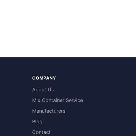
COMPANY
About Us
Mix Container Service
Manufacturers
Blog
Contact