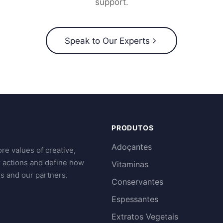
support.
Speak to Our Experts
PRODUTOS
Adoçantes
re values of creative,
r actions and define how
Vitaminas
s and our partners.
Conservantes
Espessantes
Extratos Vegetais