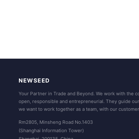
NEWSEED
Your Partner in Trade and Beyond. We work with the co
open, responsible and entrepreneurial. They guide ou
we want to work together as a team, with our customer
Rm2805, Minsheng Road No.1403
(Shanghai Information Tower)
Shanghai, 200135, China