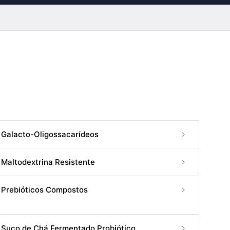
Galacto-Oligossacarídeos
Maltodextrina Resistente
Prebióticos Compostos
Suco de Chá Fermentado Probiótico