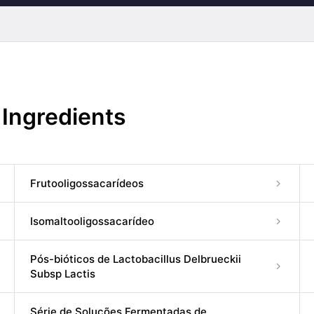
 Ingredients
Frutooligossacarídeos
Isomaltooligossacarídeo
Pós-bióticos de Lactobacillus Delbrueckii
Subsp Lactis
Série de Soluções Fermentadas de