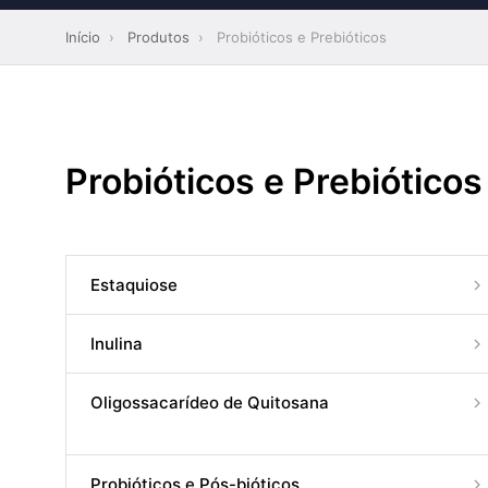
Início
›
Produtos
›
Probióticos e Prebióticos
Probióticos e Prebióticos
Estaquiose
Inulina
Oligossacarídeo de Quitosana
Probióticos e Pós-bióticos