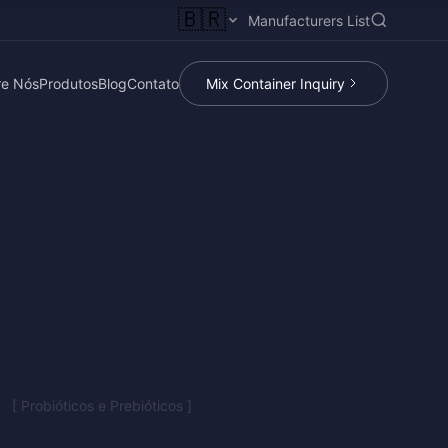
🇧🇷
Manufacturers List
re Nós
Produtos
Blog
Contato
Mix Container Inquiry
[ Probióticos e Prebióticos ]