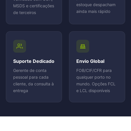
estoque despacham
MSDS e certificações
ainda mais rápido
de terceiros
Suporte Dedicado
Envio Global
Gerente de conta
FOB/CIF/CFR para
pessoal para cada
qualquer porto no
cliente, da consulta à
mundo. Opções FCL
entrega
e LCL disponíveis