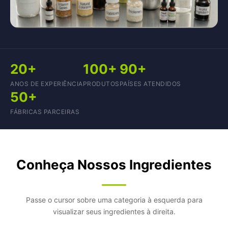
20+
100+
90+
ANOS DE EXPERIÊNCIA
PRODUTOS
PAÍSES ATENDIDOS
50+
FÁBRICAS PARCEIRAS
Conheça Nossos Ingredientes
Passe o cursor sobre uma categoria à esquerda para
visualizar seus ingredientes à direita.