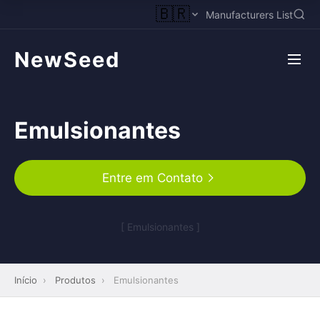
🇧🇷
Manufacturers List
NewSeed
Emulsionantes
Entre em Contato
[ Emulsionantes ]
Início
›
Produtos
›
Emulsionantes