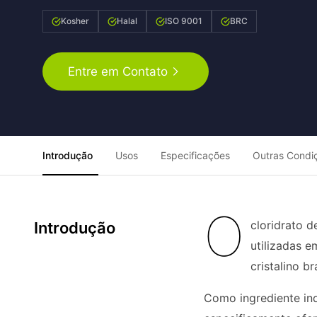
Kosher
Halal
ISO 9001
BRC
Entre em Contato
Introdução
Usos
Especificações
Outras Condi
O
cloridrato d
Introdução
utilizadas 
cristalino 
Como ingrediente ind