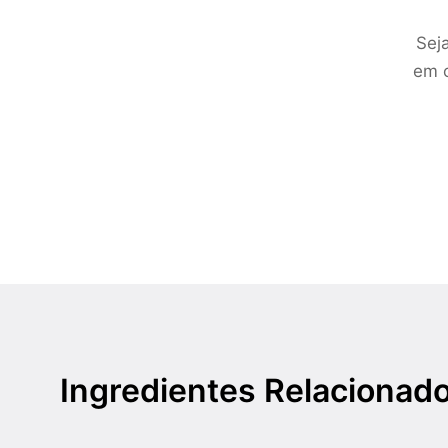
Sej
em c
Ingredientes Relacionad