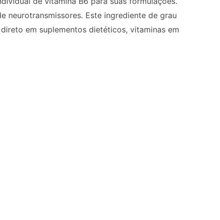
ndividual de vitamina B6 para suas formulações.
 neurotransmissores. Este ingrediente de grau
direto em suplementos dietéticos, vitaminas em