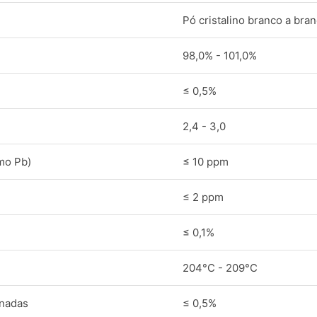
Pó cristalino branco a bra
98,0% - 101,0%
≤ 0,5%
2,4 - 3,0
mo Pb)
≤ 10 ppm
≤ 2 ppm
≤ 0,1%
204°C - 209°C
onadas
≤ 0,5%