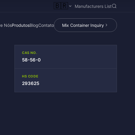
🇧🇷
Manufacturers List
re Nós
Produtos
Blog
Contato
Mix Container Inquiry
CAS NO.
58-56-0
HS CODE
293625