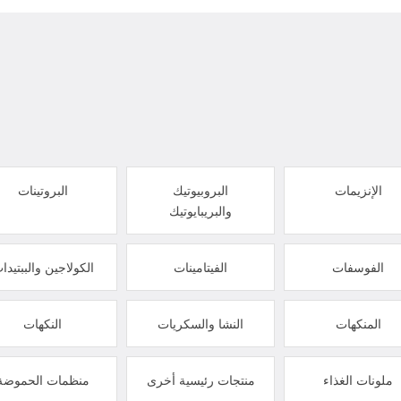
الإنزيمات
البروبيوتيك
البروتينات
والبريبايوتيك
الفوسفات
الفيتامينات
الكولاجين والببتيدا
المنكهات
النشا والسكريات
النكهات
ملونات الغذاء
منتجات رئيسية أخرى
منظمات الحموضة