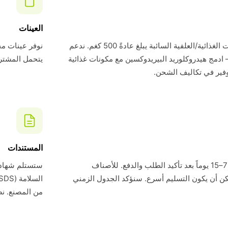
العينات
الحد الأدنى لطلبنا للمكونات الغذائية/العلفية السائبة يبلغ عادةً 500 كغم. ندعم
 ادمج هيدروكلوريد البيريدوكسين مع مكونات غذائية
يتحمل المشتري تك
فير في تكاليف الشحن.
المستندات
وقت التسليم القياسي هو 7–15 يوماً بعد تأكيد الطلب والدفع. للأصناف
ن أن يكون التسليم أسرع. سنؤكد الجدول الزمني
من المصنع. نض