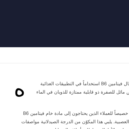
ه
يدروكلوريد البيريدوكسين هو ملح الهيدروكلوريد للبيريدوكسين (فيتامين B6)، وهو أحد أكثر أشكال فيتامين B6 استخداماً في التطبيقات الغذائية
ض مائل للصفرة ذو قابلية ممتازة للذوبان في الماء
كمكوّن مستقل يختلف عن عائلة منتجات فيتامين B6 الأوسع، يُقدَّم هيدروكلوريد البيريدوكسين خصيصاً للعملاء الذين يحتاجون إلى مادة خام فيتامين B6
 العصبية. يلبي هذا المكوّن من الدرجة الصيدلانية مواصفات