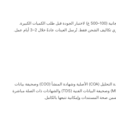
نوفر عينات مجانية (100–500 غ) لاختبار الجودة قبل طلب الكميات الكبيرة.
اليف الشحن فقط. تُرسل العينات عادةً خلال 2–3 أيام عمل.
ستستلم شهادة التحليل (COA) الأصلية وشهادة المنشأ (COO) وصحيفة بيانات
السلامة (MSDS) وصحيفة البيانات الفنية (TDS) والشهادات ذات الصلة مباشرة
من صحة المستندات وإمكانية تتبعها بالكامل.