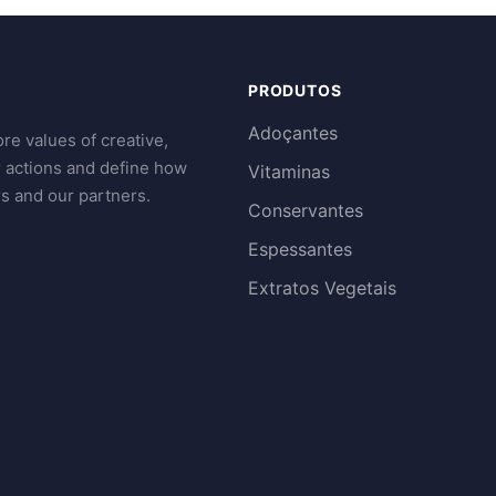
PRODUTOS
Adoçantes
re values of creative,
r actions and define how
Vitaminas
s and our partners.
Conservantes
Espessantes
Extratos Vegetais