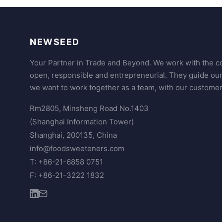
NEWSEED
Your Partner in Trade and Beyond. We work with the co
open, responsible and entrepreneurial. They guide ou
we want to work together as a team, with our customer
Rm2805, Minsheng Road No.1403
(Shanghai Information Tower)
Shanghai, 200135, China
info@foodsweeteners.com
T: +86-21-6858 0751
F: +86-21-3222 1832