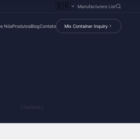
🇧🇷
Manufacturers List
re Nós
Produtos
Blog
Contato
Mix Container Inquiry
[ Fosfatos ]