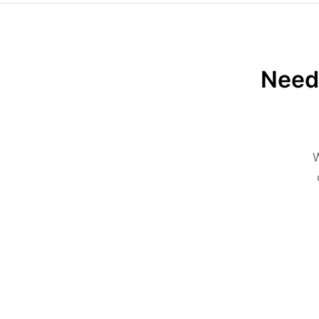
Need 
W