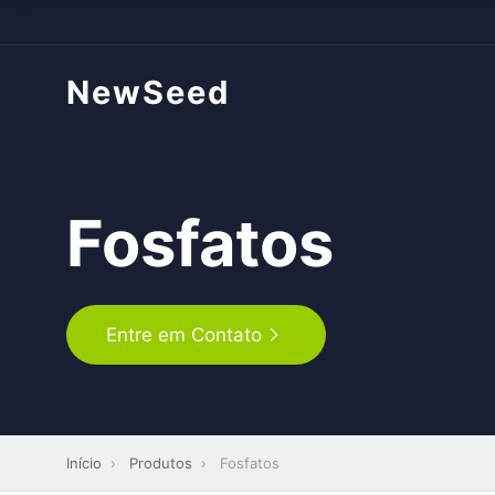
NewSeed
Fosfatos
Entre em Contato
Início
›
Produtos
›
Fosfatos