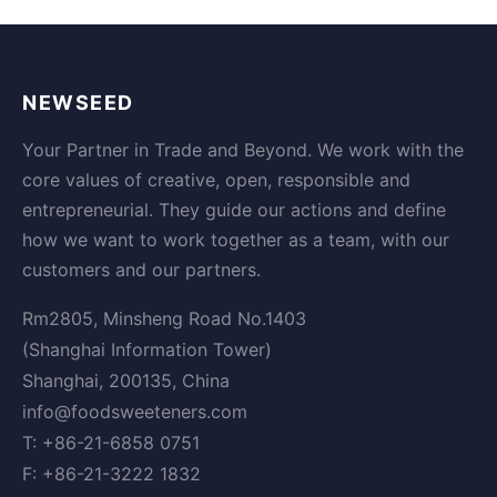
NEWSEED
Your Partner in Trade and Beyond. We work with the
core values of creative, open, responsible and
entrepreneurial. They guide our actions and define
how we want to work together as a team, with our
customers and our partners.
Rm2805, Minsheng Road No.1403
(Shanghai Information Tower)
Shanghai, 200135, China
info@foodsweeteners.com
T: +86-21-6858 0751
F: +86-21-3222 1832