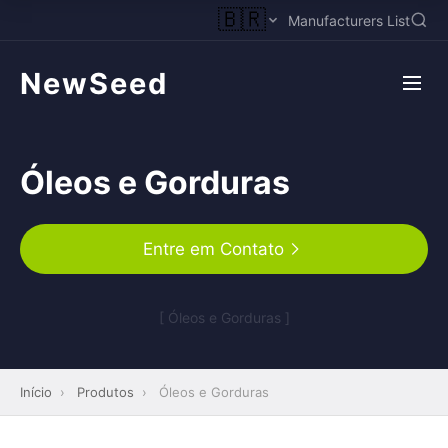
🇧🇷
Manufacturers List
NewSeed
Óleos e Gorduras
Entre em Contato
[ Óleos e Gorduras ]
Início
›
Produtos
›
Óleos e Gorduras