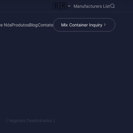
🇧🇷
Manufacturers List
re Nós
Produtos
Blog
Contato
Mix Container Inquiry
[ Vegetais Desidratados ]