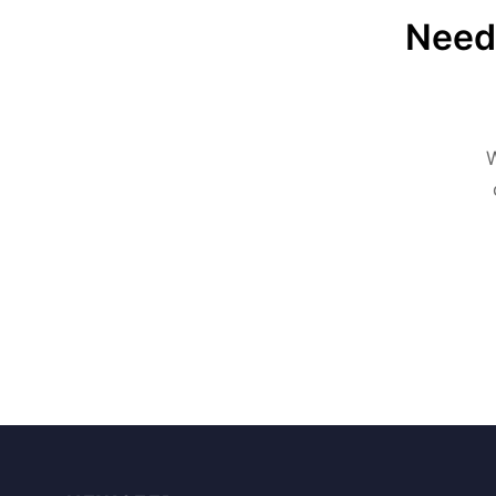
Need 
W