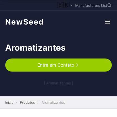
🇧🇷
Manufacturers List
NewSeed
Aromatizantes
Entre em Contato
[ Aromatizantes ]
Início
›
Produtos
›
Aromatizantes