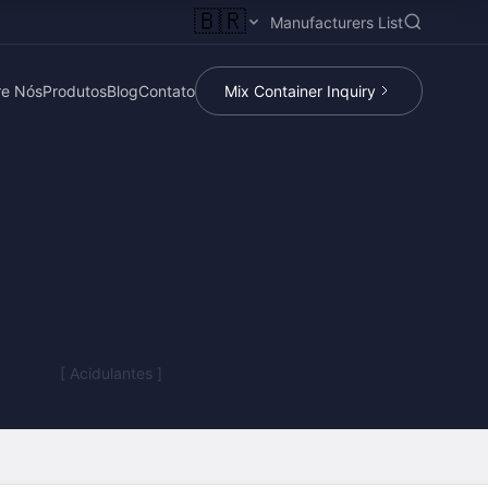
🇧🇷
Manufacturers List
re Nós
Produtos
Blog
Contato
Mix Container Inquiry
[ Acidulantes ]