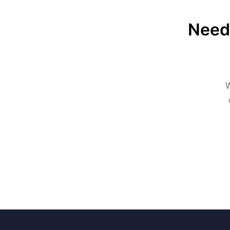
Need 
W