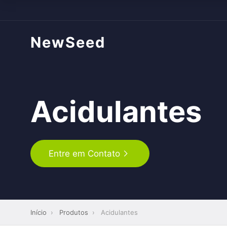
NewSeed
Acidulantes
Entre em Contato
Início
›
Produtos
›
Acidulantes