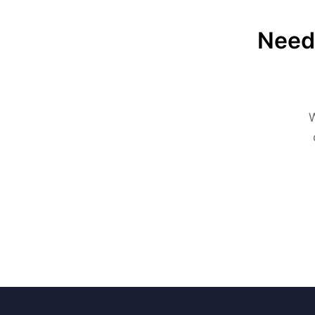
Need 
W