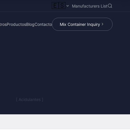
🇪🇸
Manufacturers List
tros
Productos
Blog
Contacto
Mix Container Inquiry
[ Acidulantes ]