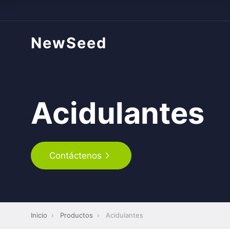
NewSeed
Acidulantes
Contáctenos
Inicio
›
Productos
›
Acidulantes