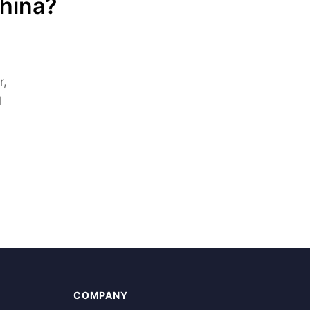
China?
r,
l
COMPANY