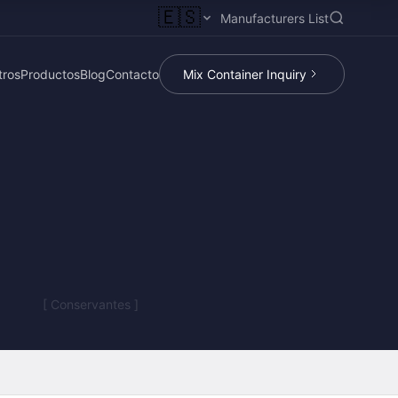
🇪🇸
Manufacturers List
tros
Productos
Blog
Contacto
Mix Container Inquiry
[ Conservantes ]