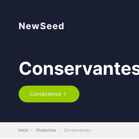
NewSeed
Conservante
Contáctenos
Inicio
›
Productos
›
Conservantes