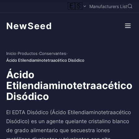
🇪🇸
Manufacturers List
NewSeed
Inicio
›
Productos
›
Conservantes
›
Ácido Etilendiaminotetraacético Disódico
Ácido
Etilendiaminotetraacético
Disódico
El EDTA Disódico (Ácido Etilendiaminotetraacético
Disódico) es un agente quelante cristalino blanco
de grado alimentario que secuestra iones