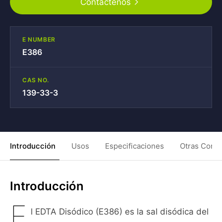
Contáctenos
E NUMBER
E386
CAS NO.
139-33-3
Introducción
Usos
Especificaciones
Otras Condi
Introducción
E
l EDTA Disódico (E386) es la sal disódica del