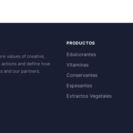
PRODUCTOS
Edulcorantes
re values of creative,
r actions and define how
Vitaminas
s and our partners.
Conservantes
Espesantes
Extractos Vegetales