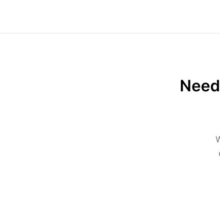
Need 
W