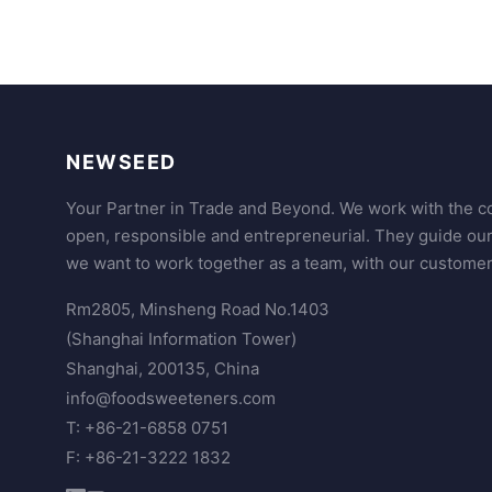
NEWSEED
Your Partner in Trade and Beyond. We work with the co
open, responsible and entrepreneurial. They guide ou
we want to work together as a team, with our customer
Rm2805, Minsheng Road No.1403
(Shanghai Information Tower)
Shanghai, 200135, China
info@foodsweeteners.com
T: +86-21-6858 0751
F: +86-21-3222 1832