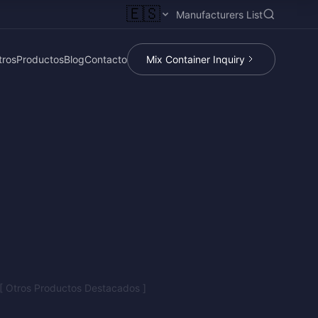
🇪🇸
Manufacturers List
tros
Productos
Blog
Contacto
Mix Container Inquiry
[ Otros Productos Destacados ]