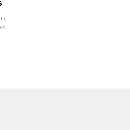
s
to,
ras