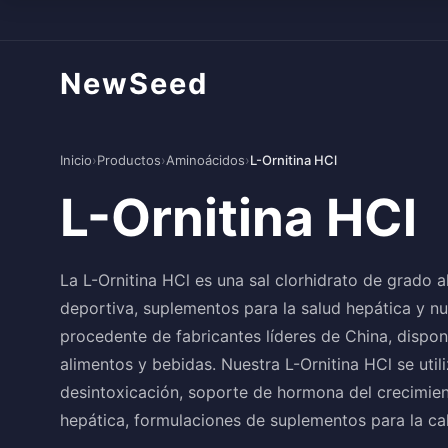
NewSeed
Inicio
›
Productos
›
Aminoácidos
›
L-Ornitina HCl
L-Ornitina HCl
La L-Ornitina HCl es una sal clorhidrato de grado al
deportiva, suplementos para la salud hepática y nut
procedente de fabricantes líderes de China, dispo
alimentos y bebidas. Nuestra L-Ornitina HCl se ut
desintoxicación, soporte de hormona del crecimien
hepática, formulaciones de suplementos para la c