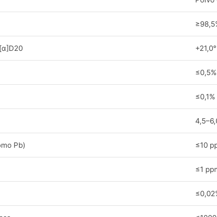
≥98,5
 [α]D20
+21,0°
≤0,5%
≤0,1%
4,5–6,
omo Pb)
≤10 p
≤1 pp
≤0,02