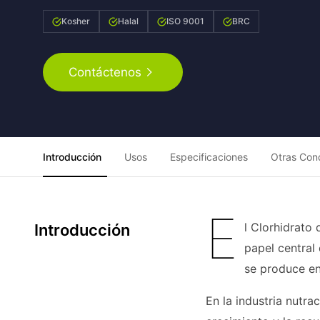
Kosher
Halal
ISO 9001
BRC
Contáctenos
Introducción
Usos
Especificaciones
Otras Con
E
l Clorhidrato
Introducción
papel central
se produce en
En la industria nutra