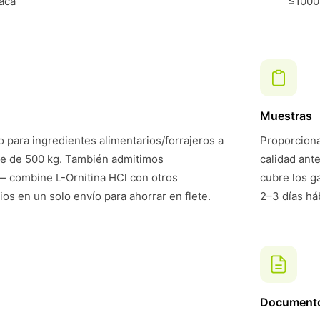
laca
≤1000
Muestras
 para ingredientes alimentarios/forrajeros a
Proporciona
te de 500 kg. También admitimos
calidad ant
 combine L-Ornitina HCl con otros
cubre los g
ios en un solo envío para ahorrar en flete.
2–3 días háb
Document