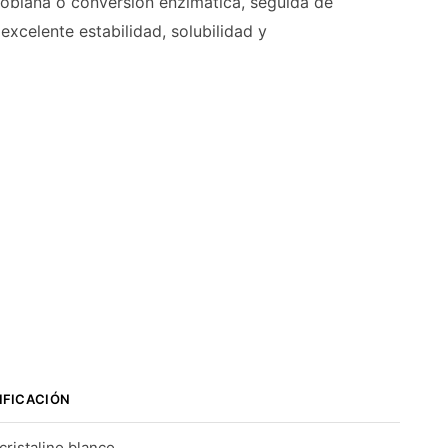
robiana o conversión enzimática, seguida de
excelente estabilidad, solubilidad y
IFICACIÓN
cristalino blanco