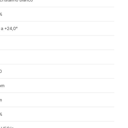
%
 a +24,0°
0
pm
m
%