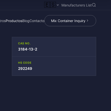
🇪🇸
Manufacturers List
tros
Productos
Blog
Contacto
Mix Container Inquiry
CAS NO.
3184-13-2
HS CODE
292249