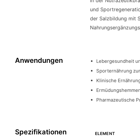
In der Nutrazeutikbr
und Sportregeneratio
der Salzbildung mit S
Nahrungsergänzungs
Anwendungen
Lebergesundheit un
Sporternährung zu
Klinische Ernährun
Ermüdungshemmende
Pharmazeutische Pr
Spezifikationen
ELEMENT