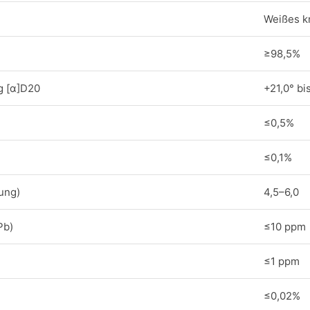
Weißes kr
≥98,5%
g [α]D20
+21,0° bi
≤0,5%
≤0,1%
ung)
4,5–6,0
Pb)
≤10 ppm
≤1 ppm
≤0,02%