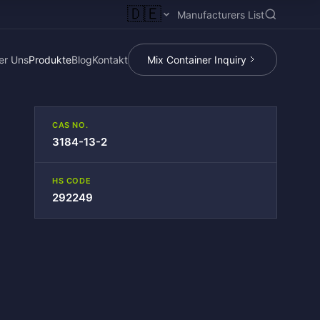
🇩🇪
Manufacturers List
er Uns
Produkte
Blog
Kontakt
Mix Container Inquiry
CAS NO.
3184-13-2
HS CODE
292249