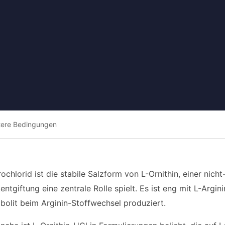
tere Bedingungen
ochlorid ist die stabile Salzform von L-Ornithin, einer nic
tgiftung eine zentrale Rolle spielt. Es ist eng mit L-Argin
olit beim Arginin-Stoffwechsel produziert.