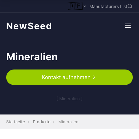
🇩🇪
Manufacturers List
NewSeed
Mineralien
Kontakt aufnehmen
[ Mineralien ]
Startseite
›
Produkte
›
Mineralien