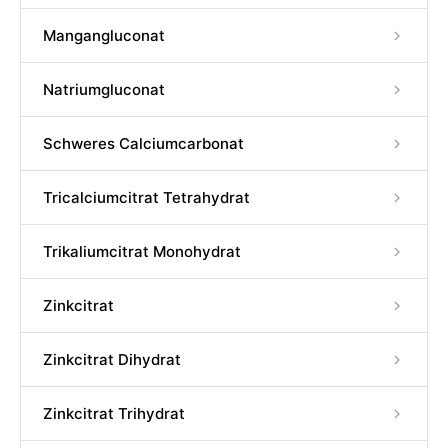
Mangangluconat
Natriumgluconat
Schweres Calciumcarbonat
Tricalciumcitrat Tetrahydrat
Trikaliumcitrat Monohydrat
Zinkcitrat
Zinkcitrat Dihydrat
Zinkcitrat Trihydrat