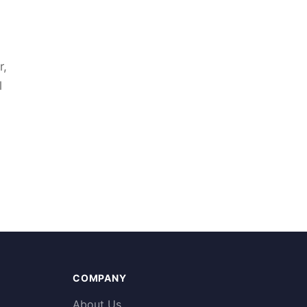
r,
l
COMPANY
About Us