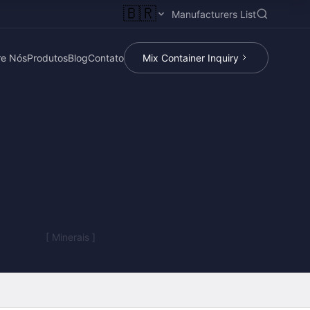
🇧🇷
Manufacturers List
re Nós
Produtos
Blog
Contato
Mix Container Inquiry
[ Minerais ]