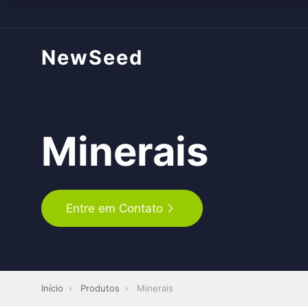
NewSeed
Minerais
Entre em Contato
Início
›
Produtos
›
Minerais