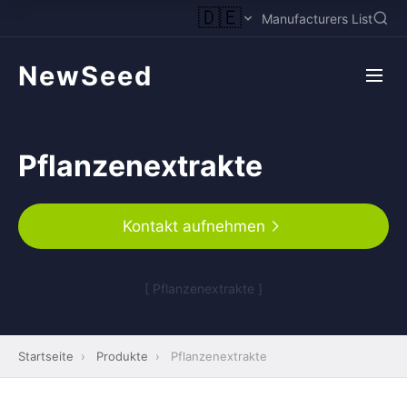
🇩🇪
Manufacturers List
NewSeed
Pflanzenextrakte
Kontakt aufnehmen
[ Pflanzenextrakte ]
Startseite
›
Produkte
›
Pflanzenextrakte