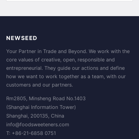
NEWSEED
Your Partner in Trade and Beyond. We work with the
core values of creative, open, responsible and
entrepreneurial. They guide our actions and define
how we want to work together as a team, with our
customers and our partners.
Rm2805, Minsheng Road No.1403
(Shanghai Information Tower)
Shanghai, 200135, China
info@foodsweeteners.com
T: +86-21-6858 0751