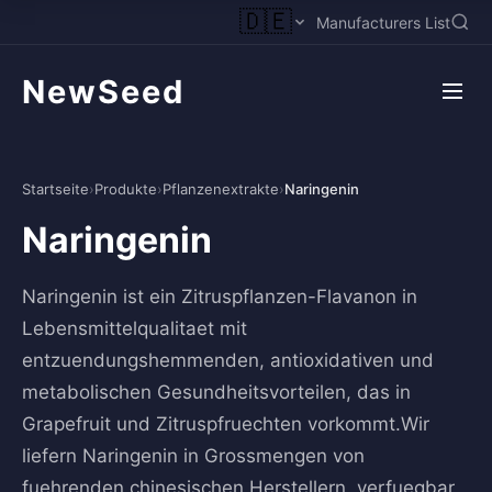
🇩🇪
Manufacturers List
NewSeed
Startseite
›
Produkte
›
Pflanzenextrakte
›
Naringenin
Naringenin
Naringenin ist ein Zitruspflanzen-Flavanon in
Lebensmittelqualitaet mit
entzuendungshemmenden, antioxidativen und
metabolischen Gesundheitsvorteilen, das in
Grapefruit und Zitruspfruechten vorkommt.Wir
liefern Naringenin in Grossmengen von
fuehrenden chinesischen Herstellern, verfuegbar