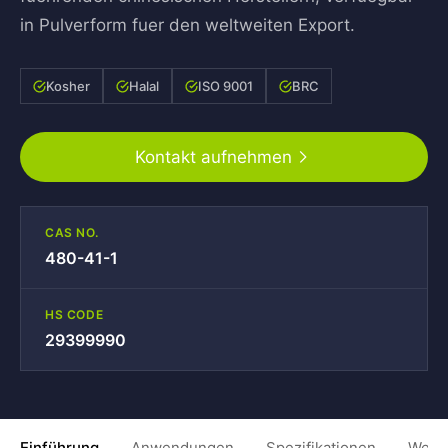
in Pulverform fuer den weltweiten Export.
Kosher
Halal
ISO 9001
BRC
Kontakt aufnehmen
CAS NO.
480-41-1
HS CODE
29399990
Einführung
Anwendungen
Spezifikationen
Weit