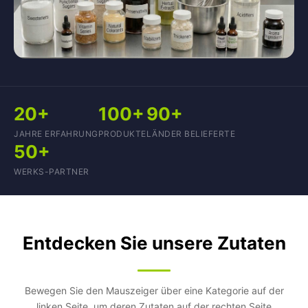
20+
100+
90+
JAHRE ERFAHRUNG
PRODUKTE
LÄNDER BELIEFERTE
50+
WERKS-PARTNER
Entdecken Sie unsere Zutaten
Bewegen Sie den Mauszeiger über eine Kategorie auf der
linken Seite, um deren Zutaten auf der rechten Seite