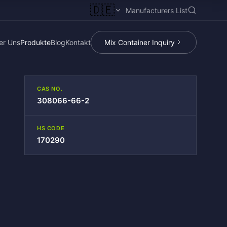
🇩🇪
Manufacturers List
er Uns
Produkte
Blog
Kontakt
Mix Container Inquiry
CAS NO.
308066-66-2
HS CODE
170290