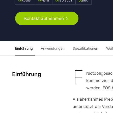
Kosher
Halal
ISO 9001
BRC
Kontakt aufnehmen
Einführung
Anwendungen
Spezifikationen
Wei
F
ructooligosac
Einführung
kommerziell d
werden. FOS b
Als anerkanntes Preb
unterstützt die Verd