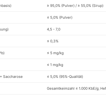
nbasis)
≥ 95,0% (Pulver) / ≥ 55,0% (Sirup)
≤ 5,0% (Pulver)
sung)
4,5 - 7,0
≤ 0,3%
Pb)
≤ 5 mg/kg
≤ 1 mg/kg
 + Saccharose
≤ 5,0% (95%-Qualität)
Gesamtkeimzahl ≤ 1.000 KbE/g; He