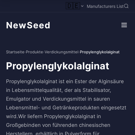
🇩🇪
Manufacturers List
NewSeed
Startseite
›
Produkte
›
Verdickungsmittel
›
Propylenglykolalginat
Propylenglykolalginat
Propylenglykolalginat ist ein Ester der Alginsäure
in Lebensmittelqualität, der als Stabilisator,
Emulgator und Verdickungsmittel in sauren
Lebensmittel- und Getränkeprodukten eingesetzt
wird.Wir liefern Propylenglykolalginat in
Großgebinden von führenden chinesischen
Herstellern, erhältlich in Pulverform für