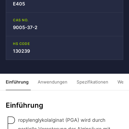
E405
CAS NO.
9005-37-2
HS CODE
130239
Einführung
Anwendungen
Spezifikationen
Weit
Einführung
P
ropylenglykolalginat (PGA) wird durch