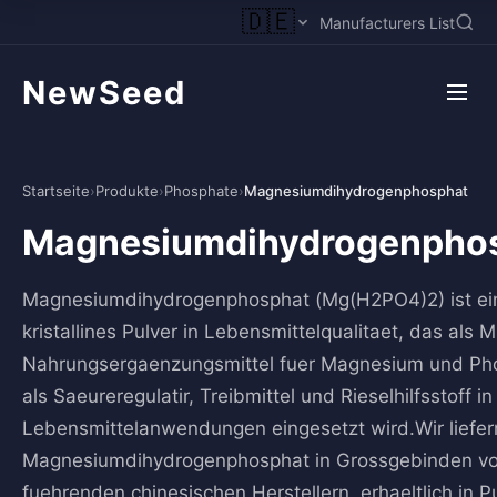
🇩🇪
Manufacturers List
NewSeed
Startseite
›
Produkte
›
Phosphate
›
Magnesiumdihydrogenphosphat
Magnesiumdihydrogenpho
Magnesiumdihydrogenphosphat (Mg(H2PO4)2) ist ei
kristallines Pulver in Lebensmittelqualitaet, das als M
Nahrungsergaenzungsmittel fuer Magnesium und Ph
als Saeureregulatir, Treibmittel und Rieselhilfsstoff in
Lebensmittelanwendungen eingesetzt wird.Wir liefer
Magnesiumdihydrogenphosphat in Grossgebinden v
fuehrenden chinesischen Herstellern, erhaeltlich in P