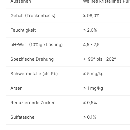
Aussehen
Weißes kristallines Pul
Gehalt (Trockenbasis)
≥ 98,0%
Feuchtigkeit
≤ 2,0%
pH-Wert (10%ige Lösung)
4,5 - 7,5
Spezifische Drehung
+196° bis +202°
Schwermetalle (als Pb)
≤ 5 mg/kg
Arsen
≤ 1 mg/kg
Reduzierende Zucker
≤ 0,5%
Sulfatasche
≤ 0,1%