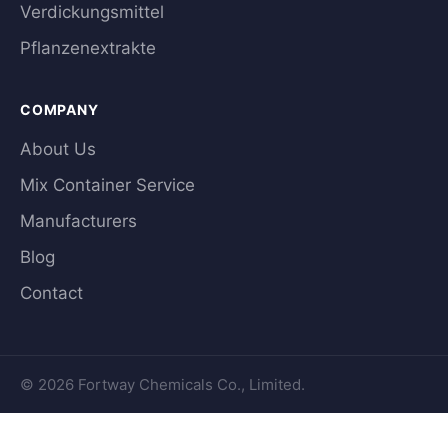
Verdickungsmittel
Pflanzenextrakte
COMPANY
About Us
Mix Container Service
Manufacturers
Blog
Contact
© 2026 Fortway Chemicals Co., Limited.