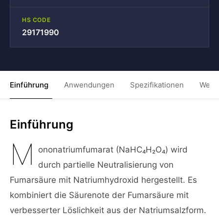
HS CODE
29171990
Einführung
Anwendungen
Spezifikationen
Weit
Einführung
M
ononatriumfumarat (NaHC₄H₂O₄) wird
durch partielle Neutralisierung von
Fumarsäure mit Natriumhydroxid hergestellt. Es
kombiniert die Säurenote der Fumarsäure mit
verbesserter Löslichkeit aus der Natriumsalzform.