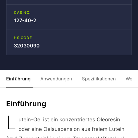
CAS NO.
127-40-2
HS CODE
32030090
Einführung
Anwendungen
Spezifikationen
Weit
Einführung
L
utein-Oel ist ein konzentriertes Oleoresin
oder eine Oelsuspension aus freiem Lutein