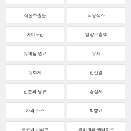
식물추출물
식용색소
아미노산
영양보충제
유제품 원료
유지
유화제
인산염
전분과 당류
증점제
차와 주스
착향료
코코아 시리즈
콜라겐과 펩타이드