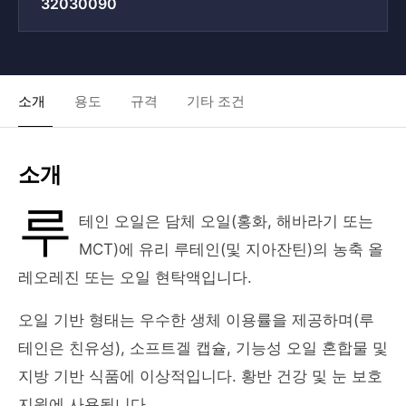
32030090
소개
용도
규격
기타 조건
소개
루
테인 오일은 담체 오일(홍화, 해바라기 또는
MCT)에 유리 루테인(및 지아잔틴)의 농축 올
레오레진 또는 오일 현탁액입니다.
오일 기반 형태는 우수한 생체 이용률을 제공하며(루
테인은 친유성), 소프트겔 캡슐, 기능성 오일 혼합물 및
지방 기반 식품에 이상적입니다. 황반 건강 및 눈 보호
지원에 사용됩니다.