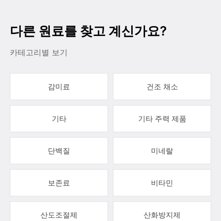
다른 원료를 찾고 계신가요?
카테고리별 보기
감미료
건조 채소
기타
기타 주력 제품
단백질
미네랄
보존료
비타민
산도조절제
산화방지제